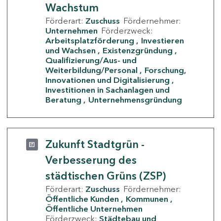
Wachstum
Förderart:
Zuschuss
Fördernehmer:
Unternehmen
Förderzweck:
Arbeitsplatzförderung
Investieren
und Wachsen
Existenzgründung
Qualifizierung/Aus- und
Weiterbildung/Personal
Forschung,
Innovationen und Digitalisierung
Investitionen in Sachanlagen und
Beratung
Unternehmensgründung
Zukunft Stadtgrün -
Verbesserung des
städtischen Grüns (ZSP)
Förderart:
Zuschuss
Fördernehmer:
Öffentliche Kunden
Kommunen
Öffentliche Unternehmen
Förderzweck:
Städtebau und