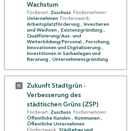
Wachstum
Förderart:
Zuschuss
Fördernehmer:
Unternehmen
Förderzweck:
Arbeitsplatzförderung
Investieren
und Wachsen
Existenzgründung
Qualifizierung/Aus- und
Weiterbildung/Personal
Forschung,
Innovationen und Digitalisierung
Investitionen in Sachanlagen und
Beratung
Unternehmensgründung
Zukunft Stadtgrün -
Verbesserung des
städtischen Grüns (ZSP)
Förderart:
Zuschuss
Fördernehmer:
Öffentliche Kunden
Kommunen
Öffentliche Unternehmen
Förderzweck:
Städtebau und