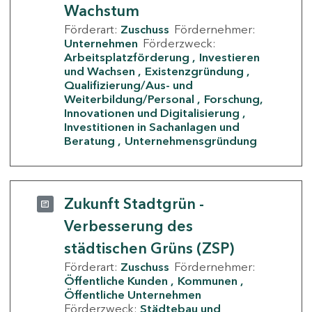
Wachstum
Förderart:
Zuschuss
Fördernehmer:
Unternehmen
Förderzweck:
Arbeitsplatzförderung
Investieren
und Wachsen
Existenzgründung
Qualifizierung/Aus- und
Weiterbildung/Personal
Forschung,
Innovationen und Digitalisierung
Investitionen in Sachanlagen und
Beratung
Unternehmensgründung
Zukunft Stadtgrün -
Verbesserung des
städtischen Grüns (ZSP)
Förderart:
Zuschuss
Fördernehmer:
Öffentliche Kunden
Kommunen
Öffentliche Unternehmen
Förderzweck:
Städtebau und