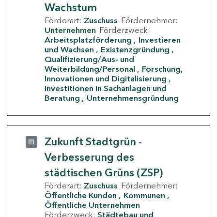
Wachstum
Förderart:
Zuschuss
Fördernehmer:
Unternehmen
Förderzweck:
Arbeitsplatzförderung
Investieren
und Wachsen
Existenzgründung
Qualifizierung/Aus- und
Weiterbildung/Personal
Forschung,
Innovationen und Digitalisierung
Investitionen in Sachanlagen und
Beratung
Unternehmensgründung
Zukunft Stadtgrün -
Verbesserung des
städtischen Grüns (ZSP)
Förderart:
Zuschuss
Fördernehmer:
Öffentliche Kunden
Kommunen
Öffentliche Unternehmen
Förderzweck:
Städtebau und