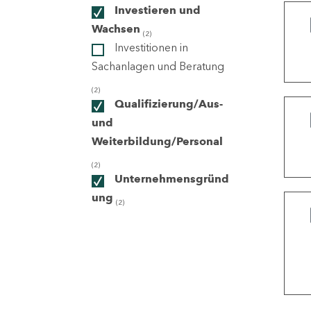
Investieren und
Wachsen
(2)
ndorte
Investitionen in
Sachanlagen und Beratung
(2)
Qualifizierung/Aus-
und
Weiterbildung/Personal
(2)
Unternehmensgründ
ung
(2)