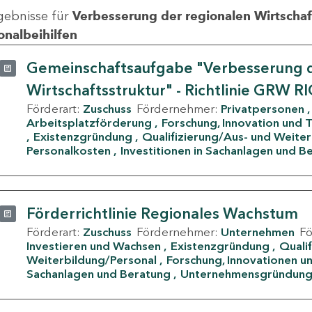
gebnisse für
Verbesserung der regionalen Wirtschafts
onalbeihilfen
Gemeinschaftsaufgabe "Verbesserung d
Wirtschaftsstruktur" - Richtlinie GRW R
Förderart:
Zuschuss
Fördernehmer:
Privatpersonen
Arbeitsplatzförderung
Forschung, Innovation und 
Existenzgründung
Qualifizierung/Aus- und Weite
Personalkosten
Investitionen in Sachanlagen und B
Förderrichtlinie Regionales Wachstum
Förderart:
Zuschuss
Fördernehmer:
Unternehmen
F
Investieren und Wachsen
Existenzgründung
Quali
Weiterbildung/Personal
Forschung, Innovationen un
Sachanlagen und Beratung
Unternehmensgründun