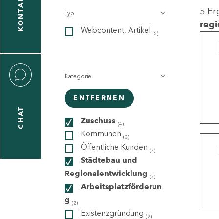
KONTAKT
5 Er
Typ
gen
regi
Webcontent, Artikel
n
(5)
Kategorie
ENTFERNEN
CHAT
icecenter
Zuschuss
(4)
Kommunen
(3)
Öffentliche Kunden
(3)
taktformular
Städtebau und
Regionalentwicklung
(3)
Arbeitsplatzförderun
g
erportal
(2)
Existenzgründung
(2)