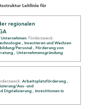
struktur Leitlinie für
er regionalen
IGA
Unternehmen
Förderzweck:
Technologie
Investieren und Wachsen
rbildung/Personal
Förderung von
eratung
Unternehmensgründung
örderzweck:
Arbeitsplatzförderung
fizierung/Aus- und
d Digitalisierung
Investitionen in
g