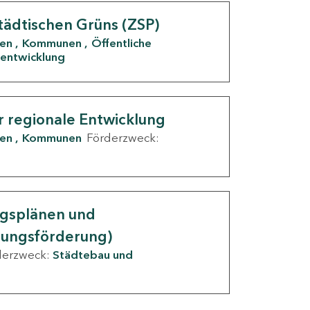
tädtischen Grüns (ZSP)
den
Kommunen
Öffentliche
entwicklung
r regionale Entwicklung
den
Kommunen
Förderzweck:
ngsplänen und
nungsförderung)
derzweck:
Städtebau und