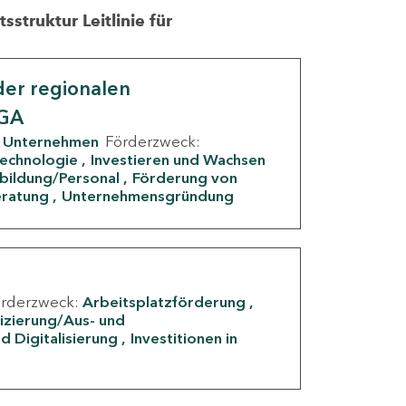
struktur Leitlinie für
er regionalen
IGA
Unternehmen
Förderzweck:
Technologie
Investieren und Wachsen
rbildung/Personal
Förderung von
eratung
Unternehmensgründung
örderzweck:
Arbeitsplatzförderung
fizierung/Aus- und
d Digitalisierung
Investitionen in
g