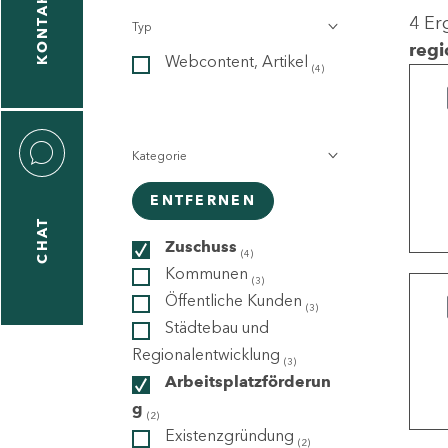
KONTAKT
4 Er
Typ
gen
regi
Webcontent, Artikel
n
(4)
Kategorie
ENTFERNEN
CHAT
icecenter
Zuschuss
(4)
Kommunen
(3)
Öffentliche Kunden
(3)
taktformular
Städtebau und
Regionalentwicklung
(3)
Arbeitsplatzförderun
g
erportal
(2)
Existenzgründung
(2)