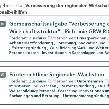
gebnisse für
Verbesserung der regionalen Wirtschafts
onalbeihilfen
Gemeinschaftsaufgabe "Verbesserung d
Wirtschaftsstruktur" - Richtlinie GRW R
Förderart:
Zuschuss
Fördernehmer:
Privatpersonen
Arbeitsplatzförderung
Forschung, Innovation und 
Existenzgründung
Qualifizierung/Aus- und Weite
Personalkosten
Investitionen in Sachanlagen und B
Förderrichtlinie Regionales Wachstum
Förderart:
Zuschuss
Fördernehmer:
Unternehmen
F
Investieren und Wachsen
Existenzgründung
Quali
Weiterbildung/Personal
Forschung, Innovationen un
Sachanlagen und Beratung
Unternehmensgründun