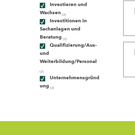
Investieren und
Wachsen
(2)
ndorte
Investitionen in
Sachanlagen und
Beratung
(2)
Qualifizierung/Aus-
und
Weiterbildung/Personal
(2)
Unternehmensgründ
ung
(2)