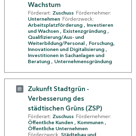
Wachstum
Förderart:
Zuschuss
Fördernehmer:
Unternehmen
Förderzweck:
Arbeitsplatzförderung
Investieren
und Wachsen
Existenzgründung
Qualifizierung/Aus- und
Weiterbildung/Personal
Forschung,
Innovationen und Digitalisierung
Investitionen in Sachanlagen und
Beratung
Unternehmensgründung
Zukunft Stadtgrün -
Verbesserung des
städtischen Grüns (ZSP)
Förderart:
Zuschuss
Fördernehmer:
Öffentliche Kunden
Kommunen
Öffentliche Unternehmen
Förderzweck:
Städtebau und