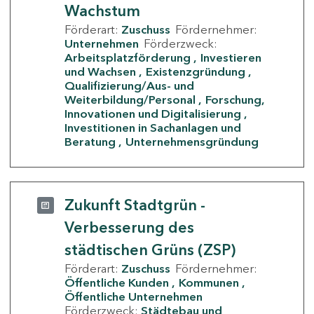
Wachstum
Förderart:
Zuschuss
Fördernehmer:
Unternehmen
Förderzweck:
Arbeitsplatzförderung
Investieren
und Wachsen
Existenzgründung
Qualifizierung/Aus- und
Weiterbildung/Personal
Forschung,
Innovationen und Digitalisierung
Investitionen in Sachanlagen und
Beratung
Unternehmensgründung
Zukunft Stadtgrün -
Verbesserung des
städtischen Grüns (ZSP)
Förderart:
Zuschuss
Fördernehmer:
Öffentliche Kunden
Kommunen
Öffentliche Unternehmen
Förderzweck:
Städtebau und