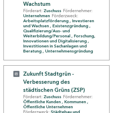
Wachstum
Förderart:
Zuschuss
Fördernehmer:
Unternehmen
Förderzweck:
Arbeitsplatzförderung
Investieren
und Wachsen
Existenzgründung
Qualifizierung/Aus- und
Weiterbildung/Personal
Forschung,
Innovationen und Digitalisierung
Investitionen in Sachanlagen und
Beratung
Unternehmensgründung
Zukunft Stadtgrün -
Verbesserung des
städtischen Grüns (ZSP)
Förderart:
Zuschuss
Fördernehmer:
Öffentliche Kunden
Kommunen
Öffentliche Unternehmen
Förderzweck:
Städtebau und