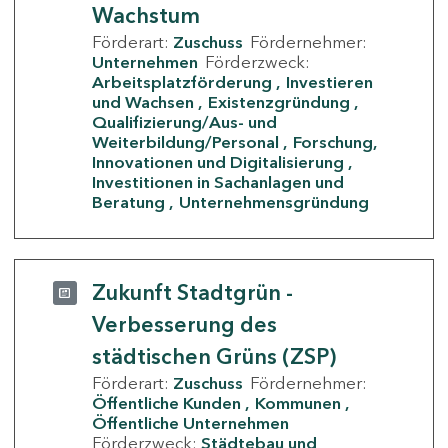
Wachstum
Förderart:
Zuschuss
Fördernehmer:
Unternehmen
Förderzweck:
Arbeitsplatzförderung
Investieren
und Wachsen
Existenzgründung
Qualifizierung/Aus- und
Weiterbildung/Personal
Forschung,
Innovationen und Digitalisierung
Investitionen in Sachanlagen und
Beratung
Unternehmensgründung
Zukunft Stadtgrün -
Verbesserung des
städtischen Grüns (ZSP)
Förderart:
Zuschuss
Fördernehmer:
Öffentliche Kunden
Kommunen
Öffentliche Unternehmen
Förderzweck:
Städtebau und