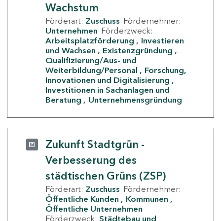
Wachstum
Förderart:
Zuschuss
Fördernehmer:
Unternehmen
Förderzweck:
Arbeitsplatzförderung
Investieren
und Wachsen
Existenzgründung
Qualifizierung/Aus- und
Weiterbildung/Personal
Forschung,
Innovationen und Digitalisierung
Investitionen in Sachanlagen und
Beratung
Unternehmensgründung
Zukunft Stadtgrün -
Verbesserung des
städtischen Grüns (ZSP)
Förderart:
Zuschuss
Fördernehmer:
Öffentliche Kunden
Kommunen
Öffentliche Unternehmen
Förderzweck:
Städtebau und