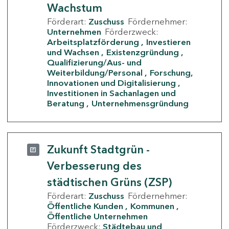
Wachstum
Förderart:
Zuschuss
Fördernehmer:
Unternehmen
Förderzweck:
Arbeitsplatzförderung
Investieren
und Wachsen
Existenzgründung
Qualifizierung/Aus- und
Weiterbildung/Personal
Forschung,
Innovationen und Digitalisierung
Investitionen in Sachanlagen und
Beratung
Unternehmensgründung
Zukunft Stadtgrün -
Verbesserung des
städtischen Grüns (ZSP)
Förderart:
Zuschuss
Fördernehmer:
Öffentliche Kunden
Kommunen
Öffentliche Unternehmen
Förderzweck:
Städtebau und