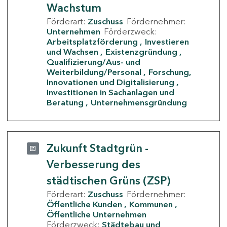
Wachstum
Förderart:
Zuschuss
Fördernehmer:
Unternehmen
Förderzweck:
Arbeitsplatzförderung
Investieren
und Wachsen
Existenzgründung
Qualifizierung/Aus- und
Weiterbildung/Personal
Forschung,
Innovationen und Digitalisierung
Investitionen in Sachanlagen und
Beratung
Unternehmensgründung
Zukunft Stadtgrün -
Verbesserung des
städtischen Grüns (ZSP)
Förderart:
Zuschuss
Fördernehmer:
Öffentliche Kunden
Kommunen
Öffentliche Unternehmen
Förderzweck:
Städtebau und