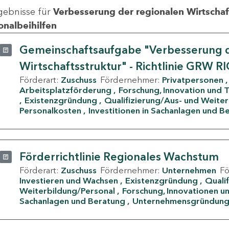
gebnisse für
Verbesserung der regionalen Wirtschafts
onalbeihilfen
Gemeinschaftsaufgabe "Verbesserung d
Wirtschaftsstruktur" - Richtlinie GRW R
Förderart:
Zuschuss
Fördernehmer:
Privatpersonen
Arbeitsplatzförderung
Forschung, Innovation und 
Existenzgründung
Qualifizierung/Aus- und Weite
Personalkosten
Investitionen in Sachanlagen und B
Förderrichtlinie Regionales Wachstum
Förderart:
Zuschuss
Fördernehmer:
Unternehmen
F
Investieren und Wachsen
Existenzgründung
Quali
Weiterbildung/Personal
Forschung, Innovationen un
Sachanlagen und Beratung
Unternehmensgründun