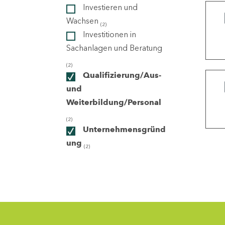
Investieren und
Wachsen
(2)
ndorte
Investitionen in
Sachanlagen und Beratung
(2)
Qualifizierung/Aus-
und
Weiterbildung/Personal
(2)
Unternehmensgründ
ung
(2)