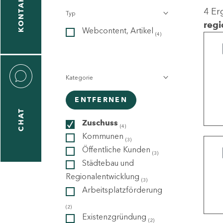
KONTAKT
4 Er
Typ
gen
regi
Webcontent, Artikel
n
(4)
Kategorie
ENTFERNEN
CHAT
icecenter
Zuschuss
(4)
Kommunen
(3)
Öffentliche Kunden
(3)
taktformular
Städtebau und
Regionalentwicklung
(3)
Arbeitsplatzförderung
erportal
(2)
Existenzgründung
(2)