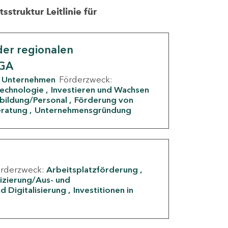
struktur Leitlinie für
er regionalen
IGA
Unternehmen
Förderzweck:
Technologie
Investieren und Wachsen
rbildung/Personal
Förderung von
eratung
Unternehmensgründung
örderzweck:
Arbeitsplatzförderung
fizierung/Aus- und
d Digitalisierung
Investitionen in
g