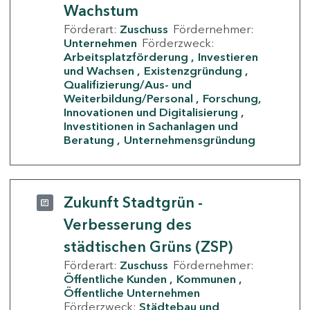
Wachstum
Förderart:
Zuschuss
Fördernehmer:
Unternehmen
Förderzweck:
Arbeitsplatzförderung
Investieren
und Wachsen
Existenzgründung
Qualifizierung/Aus- und
Weiterbildung/Personal
Forschung,
Innovationen und Digitalisierung
Investitionen in Sachanlagen und
Beratung
Unternehmensgründung
Zukunft Stadtgrün -
Verbesserung des
städtischen Grüns (ZSP)
Förderart:
Zuschuss
Fördernehmer:
Öffentliche Kunden
Kommunen
Öffentliche Unternehmen
Förderzweck:
Städtebau und