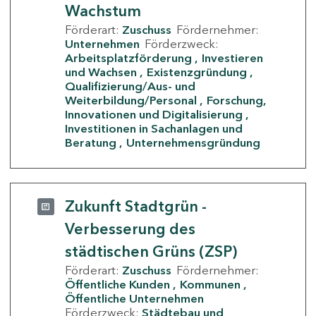
Wachstum
Förderart:
Zuschuss
Fördernehmer:
Unternehmen
Förderzweck:
Arbeitsplatzförderung
Investieren
und Wachsen
Existenzgründung
Qualifizierung/Aus- und
Weiterbildung/Personal
Forschung,
Innovationen und Digitalisierung
Investitionen in Sachanlagen und
Beratung
Unternehmensgründung
Zukunft Stadtgrün -
Verbesserung des
städtischen Grüns (ZSP)
Förderart:
Zuschuss
Fördernehmer:
Öffentliche Kunden
Kommunen
Öffentliche Unternehmen
Förderzweck:
Städtebau und