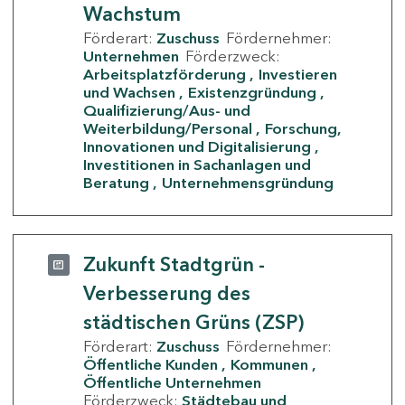
Wachstum
Förderart:
Zuschuss
Fördernehmer:
Unternehmen
Förderzweck:
Arbeitsplatzförderung
Investieren
und Wachsen
Existenzgründung
Qualifizierung/Aus- und
Weiterbildung/Personal
Forschung,
Innovationen und Digitalisierung
Investitionen in Sachanlagen und
Beratung
Unternehmensgründung
Zukunft Stadtgrün -
Verbesserung des
städtischen Grüns (ZSP)
Förderart:
Zuschuss
Fördernehmer:
Öffentliche Kunden
Kommunen
Öffentliche Unternehmen
Förderzweck:
Städtebau und