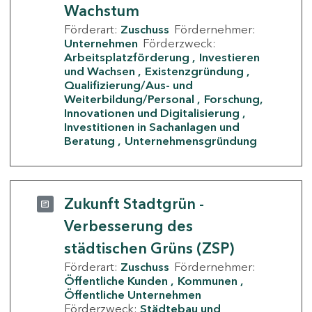
Wachstum
Förderart:
Zuschuss
Fördernehmer:
Unternehmen
Förderzweck:
Arbeitsplatzförderung
Investieren
und Wachsen
Existenzgründung
Qualifizierung/Aus- und
Weiterbildung/Personal
Forschung,
Innovationen und Digitalisierung
Investitionen in Sachanlagen und
Beratung
Unternehmensgründung
Zukunft Stadtgrün -
Verbesserung des
städtischen Grüns (ZSP)
Förderart:
Zuschuss
Fördernehmer:
Öffentliche Kunden
Kommunen
Öffentliche Unternehmen
Förderzweck:
Städtebau und