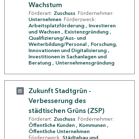
Wachstum
Förderart:
Zuschuss
Fördernehmer:
Unternehmen
Förderzweck:
Arbeitsplatzförderung
Investieren
und Wachsen
Existenzgründung
Qualifizierung/Aus- und
Weiterbildung/Personal
Forschung,
Innovationen und Digitalisierung
Investitionen in Sachanlagen und
Beratung
Unternehmensgründung
Zukunft Stadtgrün -
Verbesserung des
städtischen Grüns (ZSP)
Förderart:
Zuschuss
Fördernehmer:
Öffentliche Kunden
Kommunen
Öffentliche Unternehmen
Förderzweck:
Städtebau und