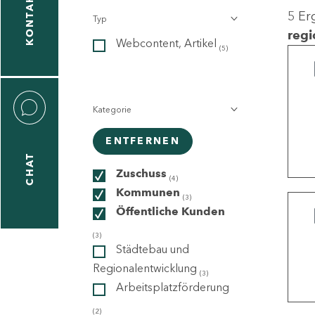
KONTAKT
5 Er
Typ
gen
regi
Webcontent, Artikel
n
(5)
Kategorie
ENTFERNEN
CHAT
icecenter
Zuschuss
(4)
Kommunen
(3)
Öffentliche Kunden
taktformular
(3)
Städtebau und
Regionalentwicklung
(3)
Arbeitsplatzförderung
erportal
(2)