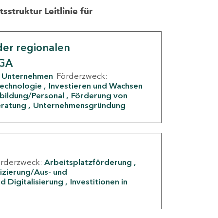
struktur Leitlinie für
er regionalen
IGA
Unternehmen
Förderzweck:
Technologie
Investieren und Wachsen
rbildung/Personal
Förderung von
eratung
Unternehmensgründung
örderzweck:
Arbeitsplatzförderung
fizierung/Aus- und
d Digitalisierung
Investitionen in
g