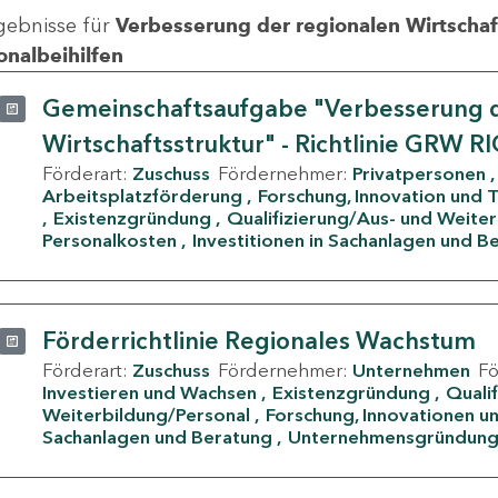
gebnisse für
Verbesserung der regionalen Wirtschafts
onalbeihilfen
Gemeinschaftsaufgabe "Verbesserung d
Wirtschaftsstruktur" - Richtlinie GRW R
Förderart:
Zuschuss
Fördernehmer:
Privatpersonen
Arbeitsplatzförderung
Forschung, Innovation und 
Existenzgründung
Qualifizierung/Aus- und Weite
Personalkosten
Investitionen in Sachanlagen und B
Förderrichtlinie Regionales Wachstum
Förderart:
Zuschuss
Fördernehmer:
Unternehmen
F
Investieren und Wachsen
Existenzgründung
Quali
Weiterbildung/Personal
Forschung, Innovationen un
Sachanlagen und Beratung
Unternehmensgründun