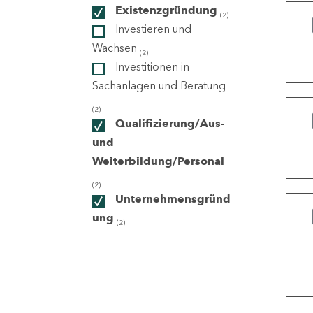
Existenzgründung
(2)
Investieren und
ndorte
Wachsen
(2)
Investitionen in
Sachanlagen und Beratung
(2)
Qualifizierung/Aus-
und
Weiterbildung/Personal
(2)
Unternehmensgründ
ung
(2)