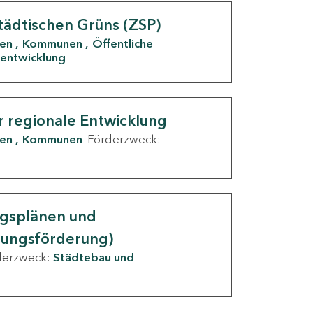
tädtischen Grüns (ZSP)
den
Kommunen
Öffentliche
entwicklung
r regionale Entwicklung
den
Kommunen
Förderzweck:
ngsplänen und
nungsförderung)
derzweck:
Städtebau und