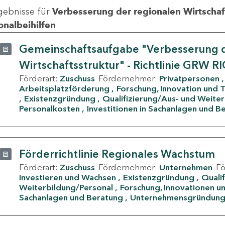
gebnisse für
Verbesserung der regionalen Wirtschafts
onalbeihilfen
Gemeinschaftsaufgabe "Verbesserung d
Wirtschaftsstruktur" - Richtlinie GRW R
Förderart:
Zuschuss
Fördernehmer:
Privatpersonen
Arbeitsplatzförderung
Forschung, Innovation und 
Existenzgründung
Qualifizierung/Aus- und Weite
Personalkosten
Investitionen in Sachanlagen und B
Förderrichtlinie Regionales Wachstum
Förderart:
Zuschuss
Fördernehmer:
Unternehmen
F
Investieren und Wachsen
Existenzgründung
Quali
Weiterbildung/Personal
Forschung, Innovationen un
Sachanlagen und Beratung
Unternehmensgründun