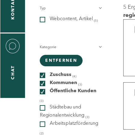
KONTAKT
5 Er
Typ
gen
regi
Webcontent, Artikel
n
(5)
Kategorie
ENTFERNEN
CHAT
icecenter
Zuschuss
(4)
Kommunen
(3)
Öffentliche Kunden
taktformular
(3)
Städtebau und
Regionalentwicklung
(3)
Arbeitsplatzförderung
erportal
(2)