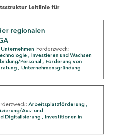
struktur Leitlinie für
er regionalen
IGA
Unternehmen
Förderzweck:
Technologie
Investieren und Wachsen
rbildung/Personal
Förderung von
eratung
Unternehmensgründung
örderzweck:
Arbeitsplatzförderung
fizierung/Aus- und
d Digitalisierung
Investitionen in
g