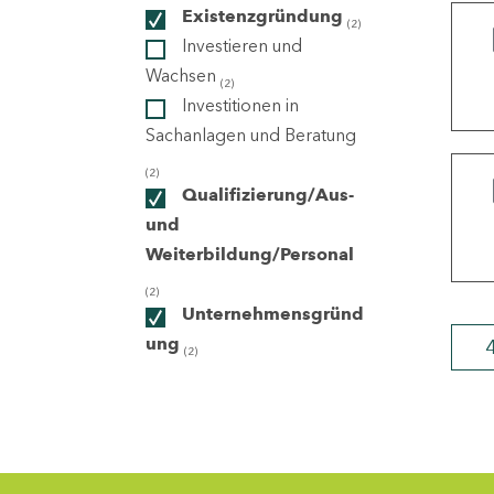
Existenzgründung
(2)
Investieren und
ndorte
Wachsen
(2)
Investitionen in
Sachanlagen und Beratung
(2)
Qualifizierung/Aus-
und
Weiterbildung/Personal
(2)
Unternehmensgründ
ung
(2)