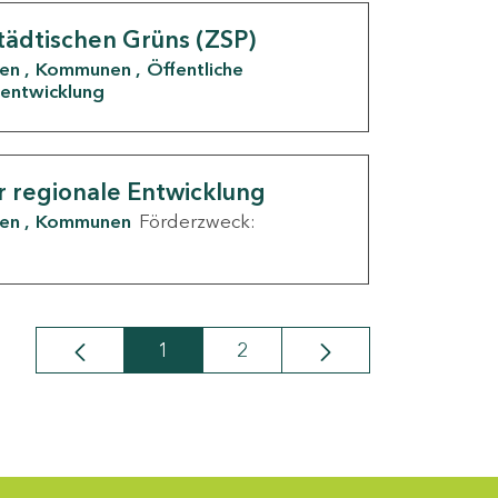
tädtischen Grüns (ZSP)
den
Kommunen
Öffentliche
entwicklung
r regionale Entwicklung
den
Kommunen
Förderzweck:
1
2
Seite
Seite