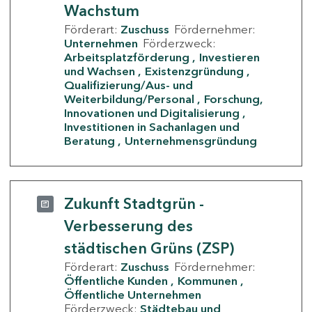
Wachstum
Förderart:
Zuschuss
Fördernehmer:
Unternehmen
Förderzweck:
Arbeitsplatzförderung
Investieren
und Wachsen
Existenzgründung
Qualifizierung/Aus- und
Weiterbildung/Personal
Forschung,
Innovationen und Digitalisierung
Investitionen in Sachanlagen und
Beratung
Unternehmensgründung
Zukunft Stadtgrün -
Verbesserung des
städtischen Grüns (ZSP)
Förderart:
Zuschuss
Fördernehmer:
Öffentliche Kunden
Kommunen
Öffentliche Unternehmen
Förderzweck:
Städtebau und