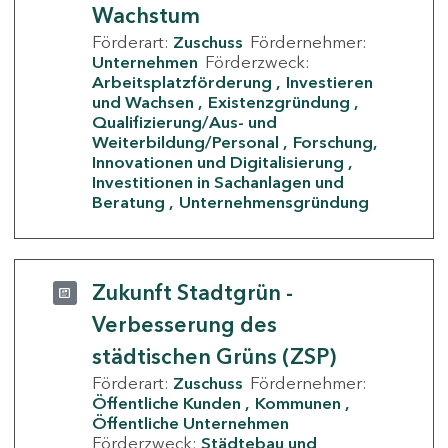
Wachstum
Förderart:
Zuschuss
Fördernehmer:
Unternehmen
Förderzweck:
Arbeitsplatzförderung
Investieren
und Wachsen
Existenzgründung
Qualifizierung/Aus- und
Weiterbildung/Personal
Forschung,
Innovationen und Digitalisierung
Investitionen in Sachanlagen und
Beratung
Unternehmensgründung
Zukunft Stadtgrün -
Verbesserung des
städtischen Grüns (ZSP)
Förderart:
Zuschuss
Fördernehmer:
Öffentliche Kunden
Kommunen
Öffentliche Unternehmen
Förderzweck:
Städtebau und