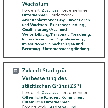
Wachstum
Förderart:
Zuschuss
Fördernehmer:
Unternehmen
Förderzweck:
Arbeitsplatzförderung
Investieren
und Wachsen
Existenzgründung
Qualifizierung/Aus- und
Weiterbildung/Personal
Forschung,
Innovationen und Digitalisierung
Investitionen in Sachanlagen und
Beratung
Unternehmensgründung
Zukunft Stadtgrün -
Verbesserung des
städtischen Grüns (ZSP)
Förderart:
Zuschuss
Fördernehmer:
Öffentliche Kunden
Kommunen
Öffentliche Unternehmen
Förderzweck:
Städtebau und