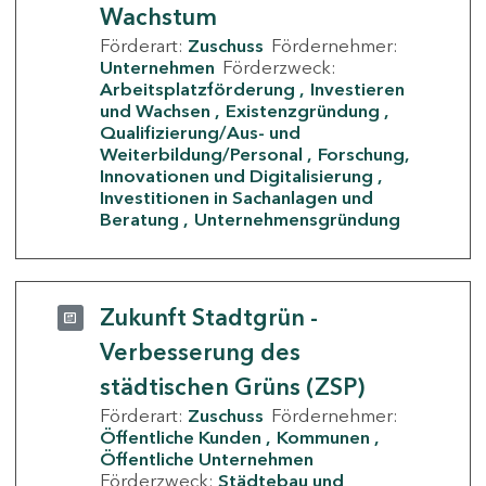
Wachstum
Förderart:
Zuschuss
Fördernehmer:
Unternehmen
Förderzweck:
Arbeitsplatzförderung
Investieren
und Wachsen
Existenzgründung
Qualifizierung/Aus- und
Weiterbildung/Personal
Forschung,
Innovationen und Digitalisierung
Investitionen in Sachanlagen und
Beratung
Unternehmensgründung
Zukunft Stadtgrün -
Verbesserung des
städtischen Grüns (ZSP)
Förderart:
Zuschuss
Fördernehmer:
Öffentliche Kunden
Kommunen
Öffentliche Unternehmen
Förderzweck:
Städtebau und