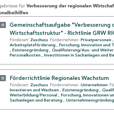
gebnisse für
Verbesserung der regionalen Wirtschafts
onalbeihilfen
Gemeinschaftsaufgabe "Verbesserung d
Wirtschaftsstruktur" - Richtlinie GRW R
Förderart:
Zuschuss
Fördernehmer:
Privatpersonen
Arbeitsplatzförderung
Forschung, Innovation und 
Existenzgründung
Qualifizierung/Aus- und Weite
Personalkosten
Investitionen in Sachanlagen und B
Förderrichtlinie Regionales Wachstum
Förderart:
Zuschuss
Fördernehmer:
Unternehmen
F
Investieren und Wachsen
Existenzgründung
Quali
Weiterbildung/Personal
Forschung, Innovationen un
Sachanlagen und Beratung
Unternehmensgründun