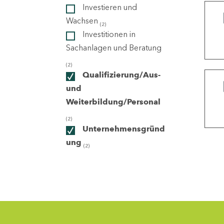
Investieren und
Wachsen
(2)
ndorte
Investitionen in
Sachanlagen und Beratung
(2)
Qualifizierung/Aus-
und
Weiterbildung/Personal
(2)
Unternehmensgründ
ung
(2)