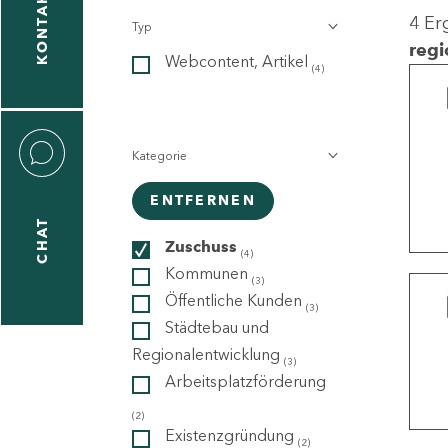
KONTAKT
4 Er
Typ
gen
regi
Webcontent, Artikel
n
(4)
Kategorie
ENTFERNEN
CHAT
icecenter
Zuschuss
(4)
Kommunen
(3)
Öffentliche Kunden
(3)
taktformular
Städtebau und
Regionalentwicklung
(3)
Arbeitsplatzförderung
erportal
(2)
Existenzgründung
(2)