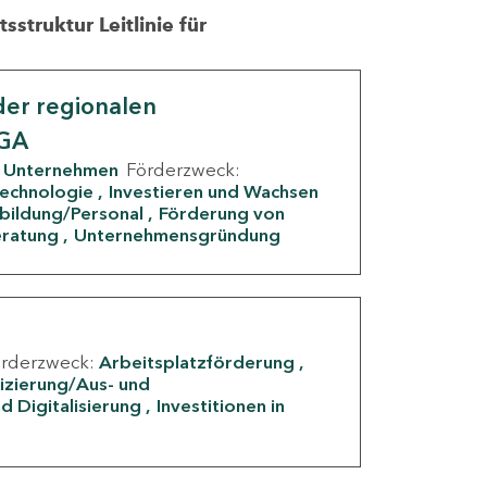
struktur Leitlinie für
er regionalen
IGA
Unternehmen
Förderzweck:
Technologie
Investieren und Wachsen
rbildung/Personal
Förderung von
eratung
Unternehmensgründung
örderzweck:
Arbeitsplatzförderung
fizierung/Aus- und
d Digitalisierung
Investitionen in
g