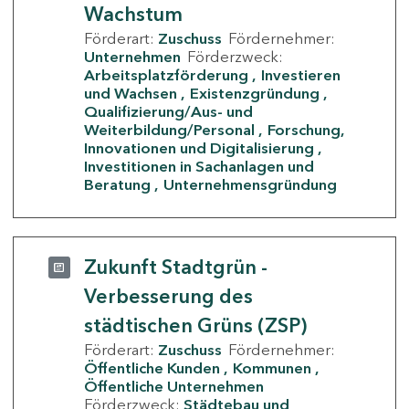
Wachstum
Förderart:
Zuschuss
Fördernehmer:
Unternehmen
Förderzweck:
Arbeitsplatzförderung
Investieren
und Wachsen
Existenzgründung
Qualifizierung/Aus- und
Weiterbildung/Personal
Forschung,
Innovationen und Digitalisierung
Investitionen in Sachanlagen und
Beratung
Unternehmensgründung
Zukunft Stadtgrün -
Verbesserung des
städtischen Grüns (ZSP)
Förderart:
Zuschuss
Fördernehmer:
Öffentliche Kunden
Kommunen
Öffentliche Unternehmen
Förderzweck:
Städtebau und