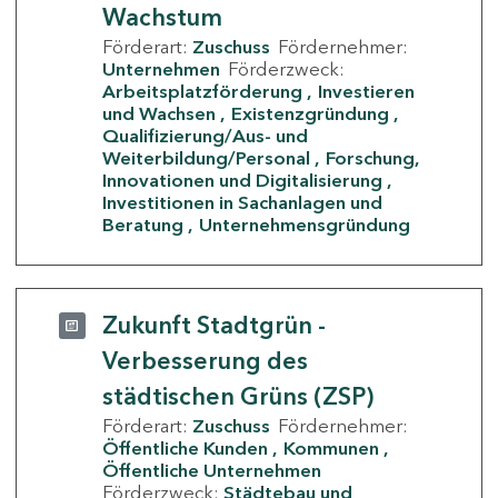
Wachstum
Förderart:
Zuschuss
Fördernehmer:
Unternehmen
Förderzweck:
Arbeitsplatzförderung
Investieren
und Wachsen
Existenzgründung
Qualifizierung/Aus- und
Weiterbildung/Personal
Forschung,
Innovationen und Digitalisierung
Investitionen in Sachanlagen und
Beratung
Unternehmensgründung
Zukunft Stadtgrün -
Verbesserung des
städtischen Grüns (ZSP)
Förderart:
Zuschuss
Fördernehmer:
Öffentliche Kunden
Kommunen
Öffentliche Unternehmen
Förderzweck:
Städtebau und