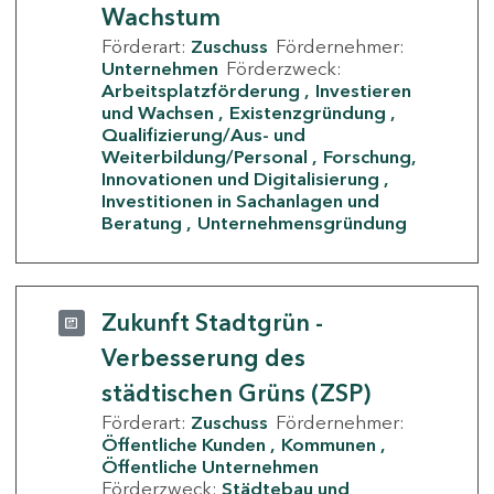
Wachstum
Förderart:
Zuschuss
Fördernehmer:
Unternehmen
Förderzweck:
Arbeitsplatzförderung
Investieren
und Wachsen
Existenzgründung
Qualifizierung/Aus- und
Weiterbildung/Personal
Forschung,
Innovationen und Digitalisierung
Investitionen in Sachanlagen und
Beratung
Unternehmensgründung
Zukunft Stadtgrün -
Verbesserung des
städtischen Grüns (ZSP)
Förderart:
Zuschuss
Fördernehmer:
Öffentliche Kunden
Kommunen
Öffentliche Unternehmen
Förderzweck:
Städtebau und