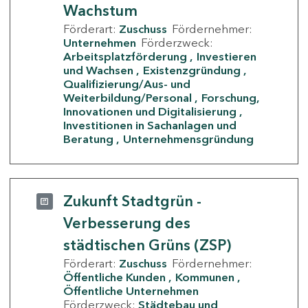
Wachstum
Förderart:
Zuschuss
Fördernehmer:
Unternehmen
Förderzweck:
Arbeitsplatzförderung
Investieren
und Wachsen
Existenzgründung
Qualifizierung/Aus- und
Weiterbildung/Personal
Forschung,
Innovationen und Digitalisierung
Investitionen in Sachanlagen und
Beratung
Unternehmensgründung
Zukunft Stadtgrün -
Verbesserung des
städtischen Grüns (ZSP)
Förderart:
Zuschuss
Fördernehmer:
Öffentliche Kunden
Kommunen
Öffentliche Unternehmen
Förderzweck:
Städtebau und