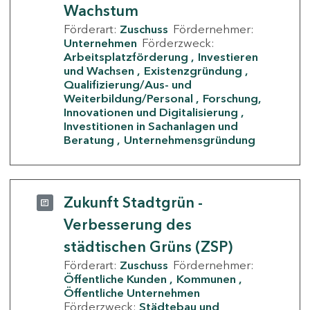
Wachstum
Förderart:
Zuschuss
Fördernehmer:
Unternehmen
Förderzweck:
Arbeitsplatzförderung
Investieren
und Wachsen
Existenzgründung
Qualifizierung/Aus- und
Weiterbildung/Personal
Forschung,
Innovationen und Digitalisierung
Investitionen in Sachanlagen und
Beratung
Unternehmensgründung
Zukunft Stadtgrün -
Verbesserung des
städtischen Grüns (ZSP)
Förderart:
Zuschuss
Fördernehmer:
Öffentliche Kunden
Kommunen
Öffentliche Unternehmen
Förderzweck:
Städtebau und