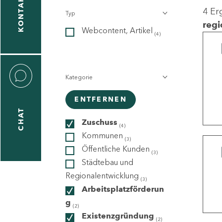
KONTAKT
4 Er
Typ
gen
regi
Webcontent, Artikel
n
(4)
Kategorie
ENTFERNEN
CHAT
icecenter
Zuschuss
(4)
Kommunen
(3)
Öffentliche Kunden
(3)
taktformular
Städtebau und
Regionalentwicklung
(3)
Arbeitsplatzförderun
g
erportal
(2)
Existenzgründung
(2)