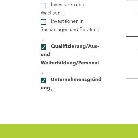
Investieren und
Wachsen
(2)
ndorte
Investitionen in
Sachanlagen und Beratung
(2)
Qualifizierung/Aus-
und
Weiterbildung/Personal
(2)
Unternehmensgründ
ung
(2)