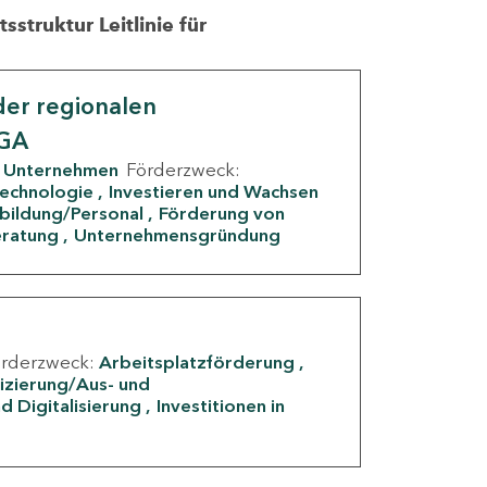
struktur Leitlinie für
er regionalen
IGA
Unternehmen
Förderzweck:
Technologie
Investieren und Wachsen
rbildung/Personal
Förderung von
eratung
Unternehmensgründung
örderzweck:
Arbeitsplatzförderung
fizierung/Aus- und
d Digitalisierung
Investitionen in
g