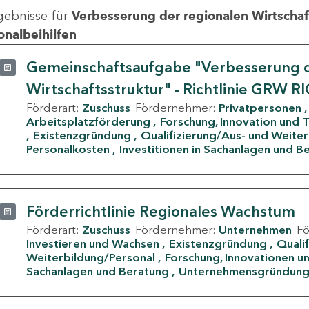
gebnisse für
Verbesserung der regionalen Wirtschafts
onalbeihilfen
Gemeinschaftsaufgabe "Verbesserung d
Wirtschaftsstruktur" - Richtlinie GRW R
Förderart:
Zuschuss
Fördernehmer:
Privatpersonen
Arbeitsplatzförderung
Forschung, Innovation und 
Existenzgründung
Qualifizierung/Aus- und Weite
Personalkosten
Investitionen in Sachanlagen und B
Förderrichtlinie Regionales Wachstum
Förderart:
Zuschuss
Fördernehmer:
Unternehmen
F
Investieren und Wachsen
Existenzgründung
Quali
Weiterbildung/Personal
Forschung, Innovationen un
Sachanlagen und Beratung
Unternehmensgründun