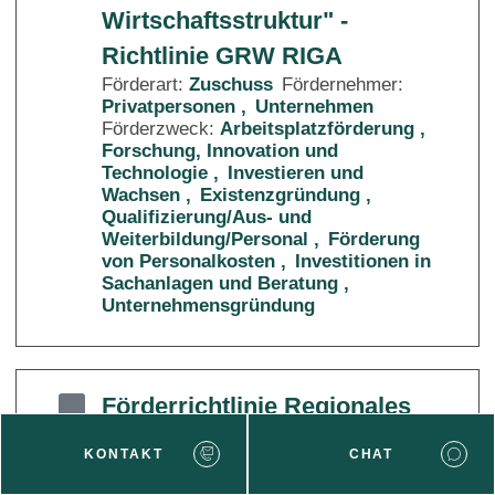
Wirtschaftsstruktur" -
Richtlinie GRW RIGA
Förderart:
Zuschuss
Fördernehmer:
Privatpersonen
Unternehmen
Förderzweck:
Arbeitsplatzförderung
Forschung, Innovation und
Technologie
Investieren und
Wachsen
Existenzgründung
Qualifizierung/Aus- und
Weiterbildung/Personal
Förderung
von Personalkosten
Investitionen in
Sachanlagen und Beratung
Unternehmensgründung
Förderrichtlinie Regionales
Wachstum
KONTAKT
CHAT
Förderart:
Zuschuss
Fördernehmer:
Unternehmen
Förderzweck: