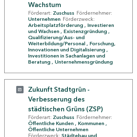
Wachstum
Förderart:
Zuschuss
Fördernehmer:
Unternehmen
Förderzweck:
Arbeitsplatzförderung
Investieren
und Wachsen
Existenzgründung
Qualifizierung/Aus- und
Weiterbildung/Personal
Forschung,
Innovationen und Digitalisierung
Investitionen in Sachanlagen und
Beratung
Unternehmensgründung
Zukunft Stadtgrün -
Verbesserung des
städtischen Grüns (ZSP)
Förderart:
Zuschuss
Fördernehmer:
Öffentliche Kunden
Kommunen
Öffentliche Unternehmen
Förderzweck:
Städtebau und