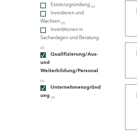
Existenzgründung
(2)
Investieren und
ndorte
Wachsen
(2)
Investitionen in
Sachanlagen und Beratung
(2)
Qualifizierung/Aus-
und
Weiterbildung/Personal
(2)
Unternehmensgründ
ung
(2)