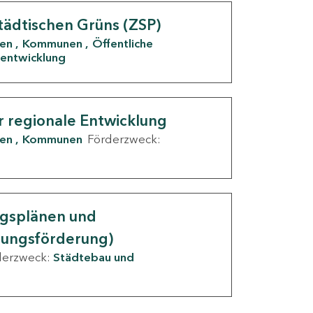
tädtischen Grüns (ZSP)
den
Kommunen
Öffentliche
entwicklung
r regionale Entwicklung
den
Kommunen
Förderzweck:
ngsplänen und
nungsförderung)
derzweck:
Städtebau und