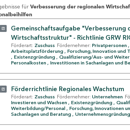
gebnisse für
Verbesserung der regionalen Wirtschafts
onalbeihilfen
Gemeinschaftsaufgabe "Verbesserung d
Wirtschaftsstruktur" - Richtlinie GRW R
Förderart:
Zuschuss
Fördernehmer:
Privatpersonen
Arbeitsplatzförderung
Forschung, Innovation und 
Existenzgründung
Qualifizierung/Aus- und Weite
Personalkosten
Investitionen in Sachanlagen und B
Förderrichtlinie Regionales Wachstum
Förderart:
Zuschuss
Fördernehmer:
Unternehmen
F
Investieren und Wachsen
Existenzgründung
Quali
Weiterbildung/Personal
Forschung, Innovationen un
Sachanlagen und Beratung
Unternehmensgründun