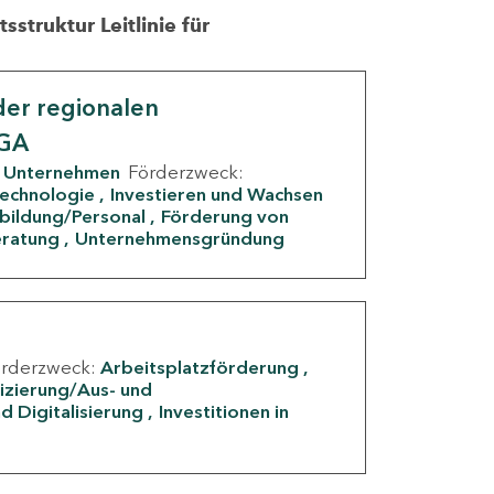
struktur Leitlinie für
er regionalen
IGA
Unternehmen
Förderzweck:
Technologie
Investieren und Wachsen
rbildung/Personal
Förderung von
eratung
Unternehmensgründung
örderzweck:
Arbeitsplatzförderung
fizierung/Aus- und
d Digitalisierung
Investitionen in
g