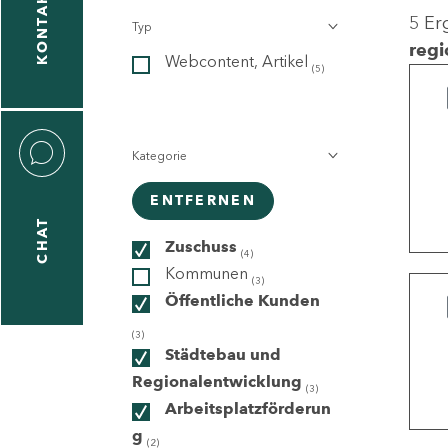
KONTAKT
5 Er
Typ
gen
regi
Webcontent, Artikel
n
(5)
Kategorie
ENTFERNEN
CHAT
icecenter
Zuschuss
(4)
Kommunen
(3)
Öffentliche Kunden
taktformular
(3)
Städtebau und
Regionalentwicklung
(3)
Arbeitsplatzförderun
erportal
g
(2)