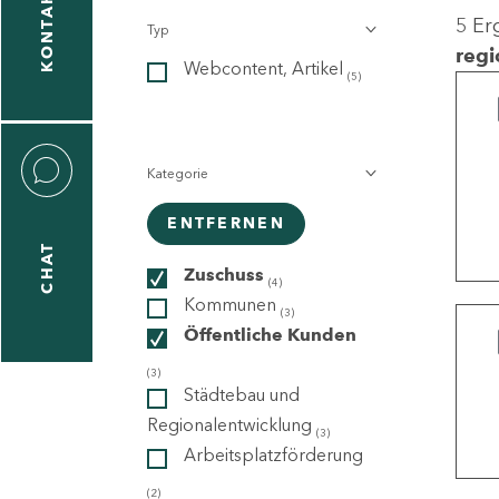
KONTAKT
5 Er
Typ
gen
regi
Webcontent, Artikel
n
(5)
Kategorie
ENTFERNEN
CHAT
icecenter
Zuschuss
(4)
Kommunen
(3)
Öffentliche Kunden
taktformular
(3)
Städtebau und
Regionalentwicklung
(3)
Arbeitsplatzförderung
erportal
(2)