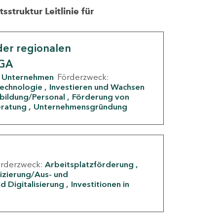
struktur Leitlinie für
er regionalen
IGA
Unternehmen
Förderzweck:
Technologie
Investieren und Wachsen
rbildung/Personal
Förderung von
eratung
Unternehmensgründung
örderzweck:
Arbeitsplatzförderung
fizierung/Aus- und
d Digitalisierung
Investitionen in
g