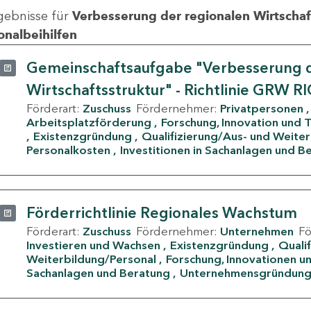
gebnisse für
Verbesserung der regionalen Wirtschafts
onalbeihilfen
Gemeinschaftsaufgabe "Verbesserung d
Wirtschaftsstruktur" - Richtlinie GRW R
Förderart:
Zuschuss
Fördernehmer:
Privatpersonen
Arbeitsplatzförderung
Forschung, Innovation und 
Existenzgründung
Qualifizierung/Aus- und Weite
Personalkosten
Investitionen in Sachanlagen und B
Förderrichtlinie Regionales Wachstum
Förderart:
Zuschuss
Fördernehmer:
Unternehmen
F
Investieren und Wachsen
Existenzgründung
Quali
Weiterbildung/Personal
Forschung, Innovationen un
Sachanlagen und Beratung
Unternehmensgründun