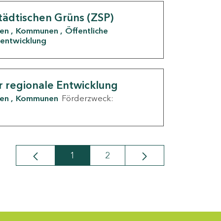
tädtischen Grüns (ZSP)
den
Kommunen
Öffentliche
entwicklung
r regionale Entwicklung
den
Kommunen
Förderzweck:
1
2
Seite
Seite