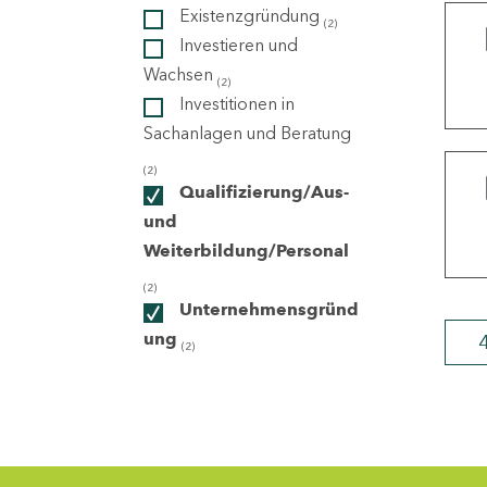
Existenzgründung
(2)
Investieren und
ndorte
Wachsen
(2)
Investitionen in
Sachanlagen und Beratung
(2)
Qualifizierung/Aus-
und
Weiterbildung/Personal
(2)
Unternehmensgründ
ung
(2)