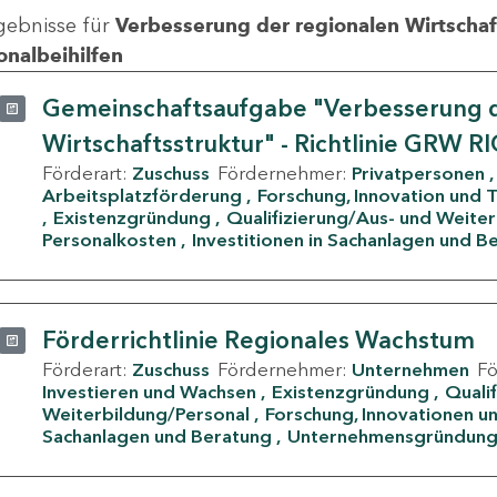
gebnisse für
Verbesserung der regionalen Wirtschafts
onalbeihilfen
Gemeinschaftsaufgabe "Verbesserung d
Wirtschaftsstruktur" - Richtlinie GRW R
Förderart:
Zuschuss
Fördernehmer:
Privatpersonen
Arbeitsplatzförderung
Forschung, Innovation und 
Existenzgründung
Qualifizierung/Aus- und Weite
Personalkosten
Investitionen in Sachanlagen und B
Förderrichtlinie Regionales Wachstum
Förderart:
Zuschuss
Fördernehmer:
Unternehmen
F
Investieren und Wachsen
Existenzgründung
Quali
Weiterbildung/Personal
Forschung, Innovationen un
Sachanlagen und Beratung
Unternehmensgründun