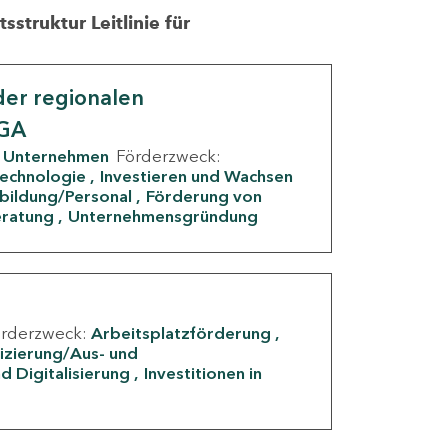
struktur Leitlinie für
er regionalen
IGA
Unternehmen
Förderzweck:
Technologie
Investieren und Wachsen
rbildung/Personal
Förderung von
eratung
Unternehmensgründung
örderzweck:
Arbeitsplatzförderung
fizierung/Aus- und
d Digitalisierung
Investitionen in
g