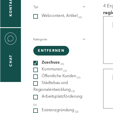
KONTAKT
4 Er
Typ
gen
regi
Webcontent, Artikel
n
(4)
Kategorie
ENTFERNEN
CHAT
icecenter
Zuschuss
(4)
Kommunen
(3)
Öffentliche Kunden
(3)
taktformular
Städtebau und
Regionalentwicklung
(3)
Arbeitsplatzförderung
erportal
(2)
Existenzgründung
(2)