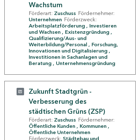
Wachstum
Förderart:
Zuschuss
Fördernehmer:
Unternehmen
Förderzweck:
Arbeitsplatzförderung
Investieren
und Wachsen
Existenzgründung
Qualifizierung/Aus- und
Weiterbildung/Personal
Forschung,
Innovationen und Digitalisierung
Investitionen in Sachanlagen und
Beratung
Unternehmensgründung
Zukunft Stadtgrün -
Verbesserung des
städtischen Grüns (ZSP)
Förderart:
Zuschuss
Fördernehmer:
Öffentliche Kunden
Kommunen
Öffentliche Unternehmen
Förderzweck:
Städtebau und