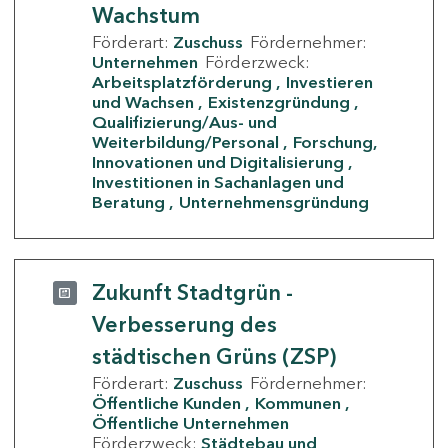
Wachstum
Förderart:
Zuschuss
Fördernehmer:
Unternehmen
Förderzweck:
Arbeitsplatzförderung
Investieren
und Wachsen
Existenzgründung
Qualifizierung/Aus- und
Weiterbildung/Personal
Forschung,
Innovationen und Digitalisierung
Investitionen in Sachanlagen und
Beratung
Unternehmensgründung
Zukunft Stadtgrün -
Verbesserung des
städtischen Grüns (ZSP)
Förderart:
Zuschuss
Fördernehmer:
Öffentliche Kunden
Kommunen
Öffentliche Unternehmen
Förderzweck:
Städtebau und