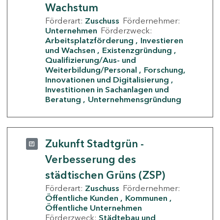
Wachstum
Förderart:
Zuschuss
Fördernehmer:
Unternehmen
Förderzweck:
Arbeitsplatzförderung
Investieren
und Wachsen
Existenzgründung
Qualifizierung/Aus- und
Weiterbildung/Personal
Forschung,
Innovationen und Digitalisierung
Investitionen in Sachanlagen und
Beratung
Unternehmensgründung
Zukunft Stadtgrün -
Verbesserung des
städtischen Grüns (ZSP)
Förderart:
Zuschuss
Fördernehmer:
Öffentliche Kunden
Kommunen
Öffentliche Unternehmen
Förderzweck:
Städtebau und