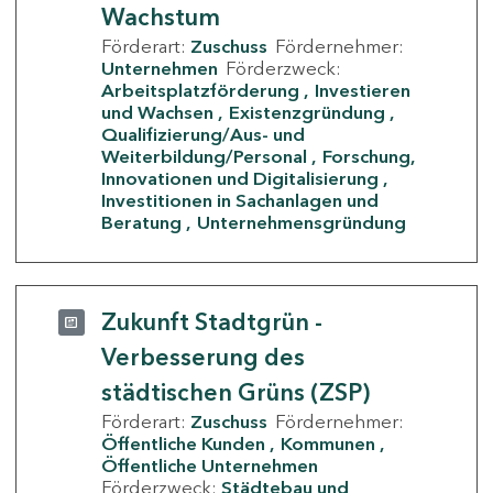
Wachstum
Förderart:
Zuschuss
Fördernehmer:
Unternehmen
Förderzweck:
Arbeitsplatzförderung
Investieren
und Wachsen
Existenzgründung
Qualifizierung/Aus- und
Weiterbildung/Personal
Forschung,
Innovationen und Digitalisierung
Investitionen in Sachanlagen und
Beratung
Unternehmensgründung
Zukunft Stadtgrün -
Verbesserung des
städtischen Grüns (ZSP)
Förderart:
Zuschuss
Fördernehmer:
Öffentliche Kunden
Kommunen
Öffentliche Unternehmen
Förderzweck:
Städtebau und