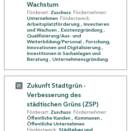
Wachstum
Förderart:
Zuschuss
Fördernehmer:
Unternehmen
Förderzweck:
Arbeitsplatzförderung
Investieren
und Wachsen
Existenzgründung
Qualifizierung/Aus- und
Weiterbildung/Personal
Forschung,
Innovationen und Digitalisierung
Investitionen in Sachanlagen und
Beratung
Unternehmensgründung
Zukunft Stadtgrün -
Verbesserung des
städtischen Grüns (ZSP)
Förderart:
Zuschuss
Fördernehmer:
Öffentliche Kunden
Kommunen
Öffentliche Unternehmen
Förderzweck:
Städtebau und