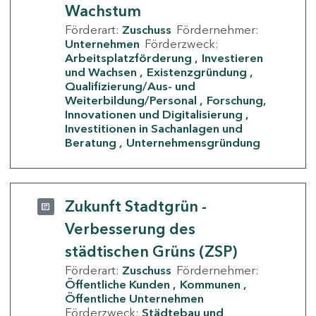
Wachstum
Förderart:
Zuschuss
Fördernehmer:
Unternehmen
Förderzweck:
Arbeitsplatzförderung
Investieren
und Wachsen
Existenzgründung
Qualifizierung/Aus- und
Weiterbildung/Personal
Forschung,
Innovationen und Digitalisierung
Investitionen in Sachanlagen und
Beratung
Unternehmensgründung
Zukunft Stadtgrün -
Verbesserung des
städtischen Grüns (ZSP)
Förderart:
Zuschuss
Fördernehmer:
Öffentliche Kunden
Kommunen
Öffentliche Unternehmen
Förderzweck:
Städtebau und