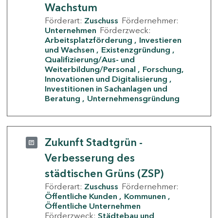
Wachstum
Förderart:
Zuschuss
Fördernehmer:
Unternehmen
Förderzweck:
Arbeitsplatzförderung
Investieren
und Wachsen
Existenzgründung
Qualifizierung/Aus- und
Weiterbildung/Personal
Forschung,
Innovationen und Digitalisierung
Investitionen in Sachanlagen und
Beratung
Unternehmensgründung
Zukunft Stadtgrün -
Verbesserung des
städtischen Grüns (ZSP)
Förderart:
Zuschuss
Fördernehmer:
Öffentliche Kunden
Kommunen
Öffentliche Unternehmen
Förderzweck:
Städtebau und