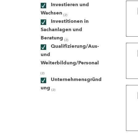
Investieren und
Wachsen
(2)
ndorte
Investitionen in
Sachanlagen und
Beratung
(2)
Qualifizierung/Aus-
und
Weiterbildung/Personal
(2)
Unternehmensgründ
ung
(2)