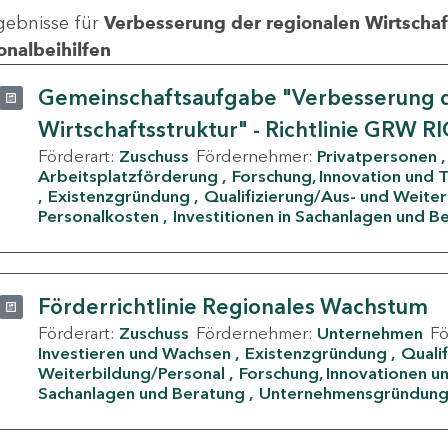
gebnisse für
Verbesserung der regionalen Wirtschafts
onalbeihilfen
Gemeinschaftsaufgabe "Verbesserung d
Wirtschaftsstruktur" - Richtlinie GRW R
Förderart:
Zuschuss
Fördernehmer:
Privatpersonen
Arbeitsplatzförderung
Forschung, Innovation und 
Existenzgründung
Qualifizierung/Aus- und Weite
Personalkosten
Investitionen in Sachanlagen und B
Förderrichtlinie Regionales Wachstum
Förderart:
Zuschuss
Fördernehmer:
Unternehmen
F
Investieren und Wachsen
Existenzgründung
Quali
Weiterbildung/Personal
Forschung, Innovationen un
Sachanlagen und Beratung
Unternehmensgründun