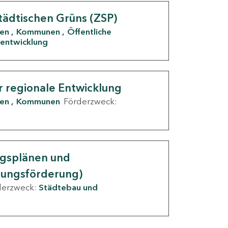
tädtischen Grüns (ZSP)
den
Kommunen
Öffentliche
entwicklung
r regionale Entwicklung
den
Kommunen
Förderzweck:
ngsplänen und
nungsförderung)
derzweck:
Städtebau und