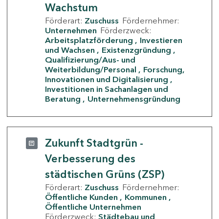
Wachstum
Förderart:
Zuschuss
Fördernehmer:
Unternehmen
Förderzweck:
Arbeitsplatzförderung
Investieren
und Wachsen
Existenzgründung
Qualifizierung/Aus- und
Weiterbildung/Personal
Forschung,
Innovationen und Digitalisierung
Investitionen in Sachanlagen und
Beratung
Unternehmensgründung
Zukunft Stadtgrün -
Verbesserung des
städtischen Grüns (ZSP)
Förderart:
Zuschuss
Fördernehmer:
Öffentliche Kunden
Kommunen
Öffentliche Unternehmen
Förderzweck:
Städtebau und