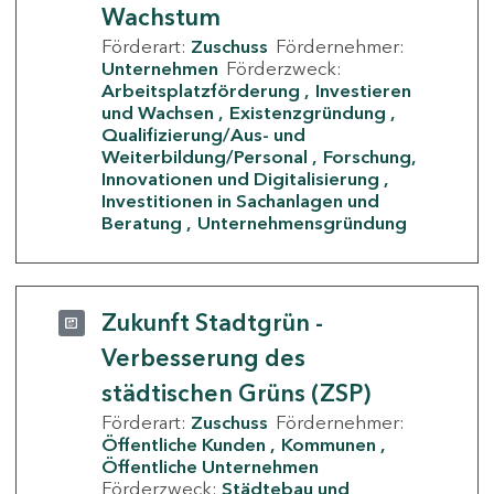
Wachstum
Förderart:
Zuschuss
Fördernehmer:
Unternehmen
Förderzweck:
Arbeitsplatzförderung
Investieren
und Wachsen
Existenzgründung
Qualifizierung/Aus- und
Weiterbildung/Personal
Forschung,
Innovationen und Digitalisierung
Investitionen in Sachanlagen und
Beratung
Unternehmensgründung
Zukunft Stadtgrün -
Verbesserung des
städtischen Grüns (ZSP)
Förderart:
Zuschuss
Fördernehmer:
Öffentliche Kunden
Kommunen
Öffentliche Unternehmen
Förderzweck:
Städtebau und