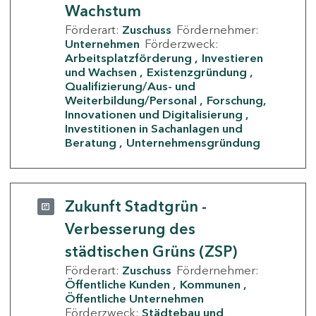
Wachstum
Förderart:
Zuschuss
Fördernehmer:
Unternehmen
Förderzweck:
Arbeitsplatzförderung
Investieren
und Wachsen
Existenzgründung
Qualifizierung/Aus- und
Weiterbildung/Personal
Forschung,
Innovationen und Digitalisierung
Investitionen in Sachanlagen und
Beratung
Unternehmensgründung
Zukunft Stadtgrün -
Verbesserung des
städtischen Grüns (ZSP)
Förderart:
Zuschuss
Fördernehmer:
Öffentliche Kunden
Kommunen
Öffentliche Unternehmen
Förderzweck:
Städtebau und