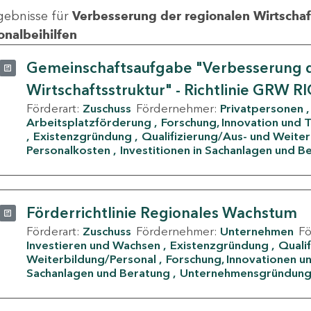
gebnisse für
Verbesserung der regionalen Wirtschafts
onalbeihilfen
Gemeinschaftsaufgabe "Verbesserung d
Wirtschaftsstruktur" - Richtlinie GRW R
Förderart:
Zuschuss
Fördernehmer:
Privatpersonen
Arbeitsplatzförderung
Forschung, Innovation und 
Existenzgründung
Qualifizierung/Aus- und Weite
Personalkosten
Investitionen in Sachanlagen und B
Förderrichtlinie Regionales Wachstum
Förderart:
Zuschuss
Fördernehmer:
Unternehmen
F
Investieren und Wachsen
Existenzgründung
Quali
Weiterbildung/Personal
Forschung, Innovationen un
Sachanlagen und Beratung
Unternehmensgründun