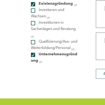
Existenzgründung
(2)
Investieren und
ndorte
Wachsen
(2)
Investitionen in
Sachanlagen und Beratung
(2)
Qualifizierung/Aus- und
Weiterbildung/Personal
(2)
Unternehmensgründ
ung
(2)