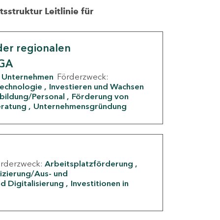
struktur Leitlinie für
er regionalen
IGA
Unternehmen
Förderzweck:
Technologie
Investieren und Wachsen
rbildung/Personal
Förderung von
eratung
Unternehmensgründung
örderzweck:
Arbeitsplatzförderung
fizierung/Aus- und
d Digitalisierung
Investitionen in
g