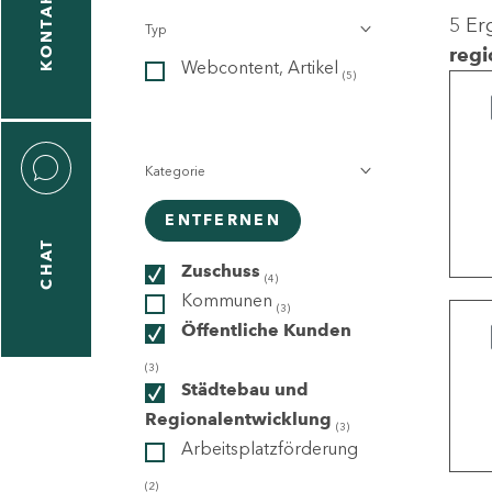
KONTAKT
5 Er
Typ
gen
regi
Webcontent, Artikel
n
(5)
Kategorie
ENTFERNEN
CHAT
icecenter
Zuschuss
(4)
Kommunen
(3)
Öffentliche Kunden
taktformular
(3)
Städtebau und
Regionalentwicklung
(3)
Arbeitsplatzförderung
erportal
(2)