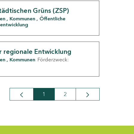
tädtischen Grüns (ZSP)
den
Kommunen
Öffentliche
entwicklung
r regionale Entwicklung
den
Kommunen
Förderzweck:
1
2
Seite
Seite