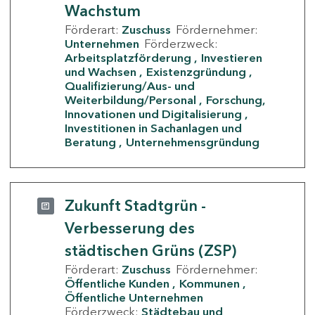
Wachstum
Förderart:
Zuschuss
Fördernehmer:
Unternehmen
Förderzweck:
Arbeitsplatzförderung
Investieren
und Wachsen
Existenzgründung
Qualifizierung/Aus- und
Weiterbildung/Personal
Forschung,
Innovationen und Digitalisierung
Investitionen in Sachanlagen und
Beratung
Unternehmensgründung
Zukunft Stadtgrün -
Verbesserung des
städtischen Grüns (ZSP)
Förderart:
Zuschuss
Fördernehmer:
Öffentliche Kunden
Kommunen
Öffentliche Unternehmen
Förderzweck:
Städtebau und